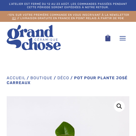
L’ATELIER EST FERMÉ DU 12 AU 23 AOÛT. LES COMMANDES PASSÉES PENDANT
CETTE PÉRIODE SERONT EXPÉDIÉES À NOTRE RETOUR.
-10% SUR VOTRE PREMIÈRE COMMANDE EN VOUS INSCRIVANT À LA NEWSLETTER
ICI
// LIVRAISON GRATUITE EN FRANCE EN POINT RELAIS À PARTIR DE 90€
ACCUEIL
/
BOUTIQUE
/
DÉCO
/
POT POUR PLANTE JOSÉ
CARREAUX