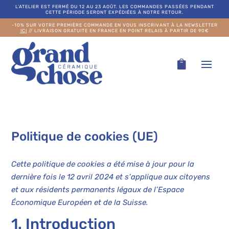
L’ATELIER EST FERMÉ DU 12 AU 23 AOÛT. LES COMMANDES PASSÉES PENDANT
CETTE PÉRIODE SERONT EXPÉDIÉES À NOTRE RETOUR.
-10% SUR VOTRE PREMIÈRE COMMANDE EN VOUS INSCRIVANT À LA NEWSLETTER
ICI
// LIVRAISON GRATUITE EN FRANCE EN POINT RELAIS À PARTIR DE 90€
Politique de cookies (UE)
Cette politique de cookies a été mise à jour pour la
dernière fois le 12 avril 2024 et s’applique aux citoyens
et aux résidents permanents légaux de l’Espace
Économique Européen et de la Suisse.
1. Introduction