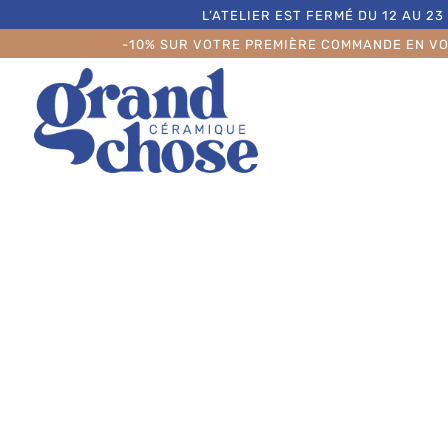
L’ATELIER EST FERMÉ DU 12 AU 
-10% SUR VOTRE PREMIÈRE COMMANDE EN VO
Découvrez la Carte C
Vaisselle Grès de Gra
Choisir d’offrir une carte cadeau pour de la va
une attention juste et personnelle. Elle per
coup de cœur parmi mes pièces en céramique 