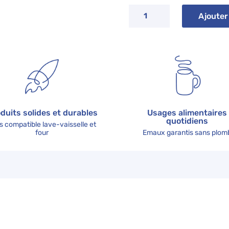
quantité
Ajouter
de
Carte
cadeau
-
Format
carte
postale
duits solides et durables
Usages alimentaires
quotidiens
s compatible lave-vaisselle et
four
Emaux garantis sans plom