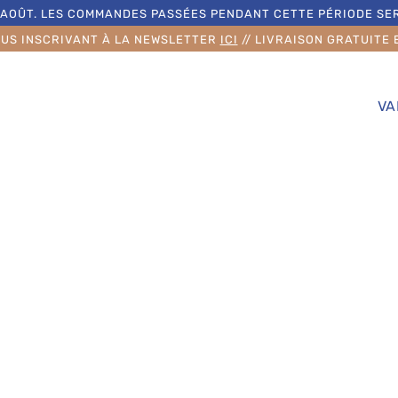
23 AOÛT. LES COMMANDES PASSÉES PENDANT CETTE PÉRIODE SE
US INSCRIVANT À LA NEWSLETTER
ICI
// LIVRAISON GRATUITE 
VA
adeau
ndchose
isselle en grès, c’est offrir
met à chacun de trouver son
artisanale réalisées à la