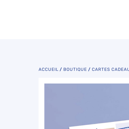
main en Provence.
ACCUEIL
/
BOUTIQUE
/
CARTES CADEA