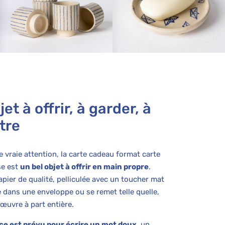
et à offrir, à garder, à
tre
vraie attention, la carte cadeau format carte
se est
un bel objet à offrir en main propre
.
pier de qualité, pelliculée avec un toucher mat
se dans une enveloppe ou se remet telle quelle,
œuvre à part entière.
ce est prévu pour écrire un mot doux
, un