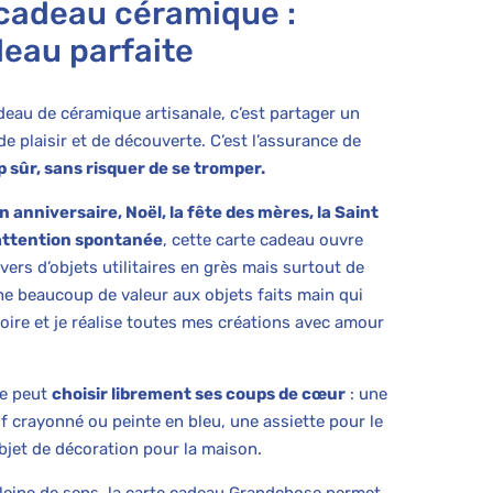
 cadeau céramique :
deau parfaite
adeau de céramique artisanale, c’est partager un
e plaisir et de découverte. C’est l’assurance de
up sûr, sans risquer de se tromper.
n anniversaire, Noël, la fête des mères, la Saint
 attention spontanée
, cette carte cadeau ouvre
vers d’objets utilitaires en grès mais surtout de
ache beaucoup de valeur aux objets faits main qui
oire et je réalise toutes mes créations avec amour
re peut
choisir librement ses coups de cœur
: une
f crayonné ou peinte en bleu, une assiette pour le
bjet de décoration pour la maison.
 pleine de sens, la carte cadeau Grandchose permet