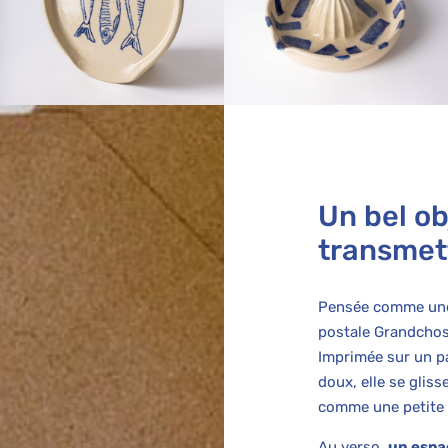
Un bel obj
transmet
Pensée comme une 
postale Grandcho
Imprimée sur un pa
doux, elle se glis
comme une petite 
Au verso,
un espa