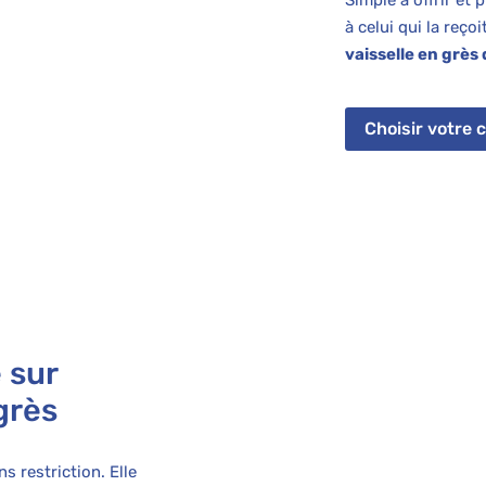
à celui qui la reço
vaisselle en grès
Choisir votre 
 sur
grès
s restriction. Elle