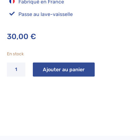
Fabriqué en France

Passe au lave-vaisselle
30,00
€
En stock
quantité
Ajouter au panier
de
Mug
OLA
brush
bleu