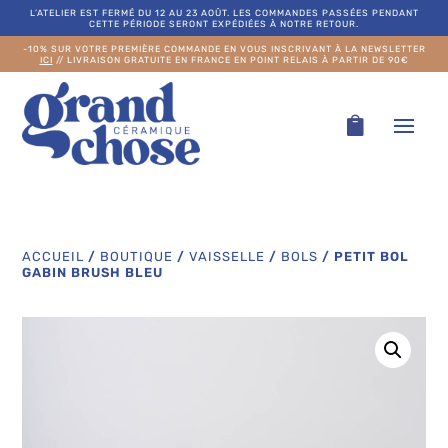
L’ATELIER EST FERMÉ DU 12 AU 23 AOÛT. LES COMMANDES PASSÉES PENDANT
CETTE PÉRIODE SERONT EXPÉDIÉES À NOTRE RETOUR.
-10% SUR VOTRE PREMIÈRE COMMANDE EN VOUS INSCRIVANT À LA NEWSLETTER
ICI
// LIVRAISON GRATUITE EN FRANCE EN POINT RELAIS À PARTIR DE 90€
ACCUEIL
/
BOUTIQUE
/
VAISSELLE
/
BOLS
/
PETIT BOL
GABIN BRUSH BLEU