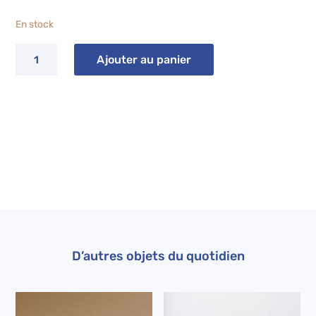
En stock
quantité
Ajouter au panier
de
Petit
bol
GABIN
brush
bleu
D’autres objets du quotidien