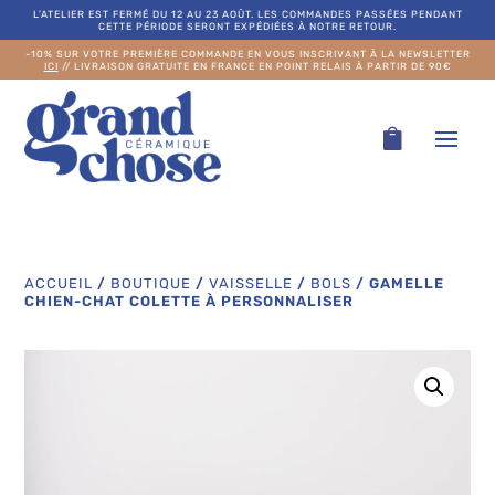
L’ATELIER EST FERMÉ DU 12 AU 23 AOÛT. LES COMMANDES PASSÉES PENDANT
CETTE PÉRIODE SERONT EXPÉDIÉES À NOTRE RETOUR.
-10% SUR VOTRE PREMIÈRE COMMANDE EN VOUS INSCRIVANT À LA NEWSLETTER
ICI
// LIVRAISON GRATUITE EN FRANCE EN POINT RELAIS À PARTIR DE 90€
ACCUEIL
/
BOUTIQUE
/
VAISSELLE
/
BOLS
/
GAMELLE
CHIEN-CHAT COLETTE À PERSONNALISER