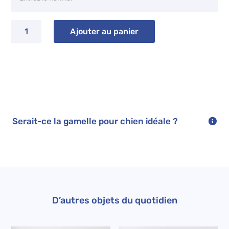
quantité
Ajouter au panier
de
Gamelle
chien-
chat
COLETTE
à
personnaliser
Serait-ce la gamelle pour chien idéale ?
D’autres objets du quotidien